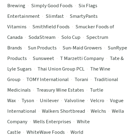
Brewing
·
Simply Good Foods
·
Six Flags
Entertainment
·
Slimfast
·
SmartyPants
Vitamins
·
Smithfield Foods
·
Smucker Foods of
Canada
·
SodaStream
·
Solo Cup
·
Spectrum
Brands
·
Sun Products
·
Sun-Maid Growers
·
SunRype
Products
·
Sunsweet
·
T Marzetti Company
·
Tate &
Lyle Sugars
·
Thai Union Group PCL
·
The Wine
Group
·
TOMY International
·
Torani
·
Traditional
Medicinals
·
Treasury Wine Estates
·
Turtle
Wax
·
Tyson
·
Unilever
·
Valvoline
·
Velcro
·
Vogue
International
·
Walkers Shortbread
·
Welchs
·
Wella
Company
·
Wells Enterprises
·
White
Castle
·
WhiteWave Foods
·
World