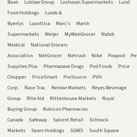
Bean
·
Loblaw Group
·
Loshusan Supermarkets
·
Lund
Food Holdings
·
Lunds &
Byerlys
·
Luxottica
·
Marc's
·
Marsh
Supermarkets
·
Meijer
·
MyWebGrocer
·
Nahdi
Medical
·
National Grocers
Association
·
NetGrocer
·
Netrush
·
Nike
·
Peapod
·
Pe
Supplies Plus
·
Pharmasave Drugs
·
Pod Foods
·
Price
Chopper
·
PriceSmart
·
ProSource
·
PVH
Corp.
·
Race Trac
·
Remke Markets
·
Reyes Beverage
Group
·
Rite Aid
·
Rittenhouse Markets
·
Royal
Buying Group
·
Rubicon Pharmacies
Canada
·
Safeway
·
Salient Retail
·
Schnuck
Markets
·
Sears Holdings
·
SGWS
·
South Square