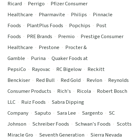
Ricard
·
Perrigo
·
Pfizer Consumer
Healthcare
·
Pharmavite
·
Philips
·
Pinnacle
Foods
·
PlantPlus Foods
·
Popchips
·
Post
Foods
·
PRE Brands
·
Premio
·
Prestige Consumer
Healthcare
·
Prestone
·
Procter &
Gamble
·
Purina
·
Quaker Foods at
PepsiCo
·
Rayovac
·
RC Bigelow
·
Reckitt
Benckiser
·
Red Bull
·
Red Gold
·
Revlon
·
Reynolds
Consumer Products
·
Rich's
·
Ricola
·
Robert Bosch
LLC
·
Ruiz Foods
·
Sabra Dipping
Company
·
Saputo
·
Sara Lee
·
Sargento
·
SC
Johnson
·
Schreiber Foods
·
Schwan's Foods
·
Scotts
Miracle Gro
·
Seventh Generation
·
Sierra Nevada