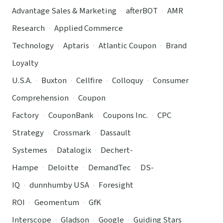
Advantage Sales & Marketing
·
afterBOT
·
AMR
Research
·
Applied Commerce
Technology
·
Aptaris
·
Atlantic Coupon
·
Brand
Loyalty
U.S.A.
·
Buxton
·
Cellfire
·
Colloquy
·
Consumer
Comprehension
·
Coupon
Factory
·
CouponBank
·
Coupons Inc.
·
CPC
Strategy
·
Crossmark
·
Dassault
Systemes
·
Datalogix
·
Dechert-
Hampe
·
Deloitte
·
DemandTec
·
DS-
IQ
·
dunnhumby USA
·
Foresight
ROI
·
Geomentum
·
GfK
Interscope
·
Gladson
·
Google
·
Guiding Stars