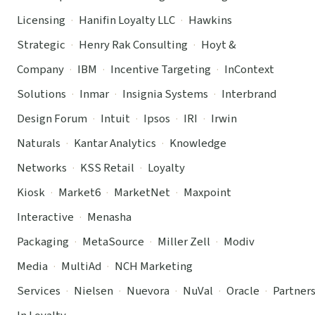
Licensing
·
Hanifin Loyalty LLC
·
Hawkins
Strategic
·
Henry Rak Consulting
·
Hoyt &
Company
·
IBM
·
Incentive Targeting
·
InContext
Solutions
·
Inmar
·
Insignia Systems
·
Interbrand
Design Forum
·
Intuit
·
Ipsos
·
IRI
·
Irwin
Naturals
·
Kantar Analytics
·
Knowledge
Networks
·
KSS Retail
·
Loyalty
Kiosk
·
Market6
·
MarketNet
·
Maxpoint
Interactive
·
Menasha
Packaging
·
MetaSource
·
Miller Zell
·
Modiv
Media
·
MultiAd
·
NCH Marketing
Services
·
Nielsen
·
Nuevora
·
NuVal
·
Oracle
·
Partner