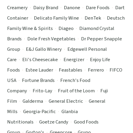
Creamery
·
Daisy Brand
·
Danone
·
Dare Foods
·
Dart
Container
·
Delicato Family Wine
·
DenTek
·
Deutsch
Family Wine & Spirits
·
Diageo
·
Diamond Crystal
Brands
·
Dole Fresh Vegetables
·
Dr Pepper Snapple
Group
·
E&J Gallo Winery
·
Edgewell Personal
Care
·
Eli's Cheesecake
·
Energizer
·
Enjoy Life
Foods
·
Estee Lauder
·
Feastables
·
Ferrero
·
FIFCO
USA
·
Fortune Brands
·
French's Food
Company
·
Frito-Lay
·
Fruit of the Loom
·
Fuji
Film
·
Galderma
·
General Electric
·
General
Mills
·
Georgia-Pacific
·
Glanbia
Nutritionals
·
Goetze Candy
·
Good Foods
Group
·
Gorton's
·
Greencore
·
Grupo