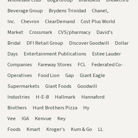
Beverage Group
·
Brydens Trinidad
·
Chanel,
Inc.
·
Chevron
·
ClearDemand
·
Cost Plus World
Market
·
Crossmark
·
CVS/pharmacy
·
David's
Bridal
·
DFI Retail Group
·
Discover Goodwill
·
Dollar
Days
·
Entertainment Publications
·
Estee Lauder
Companies
·
Fareway Stores
·
FCL
·
Federated Co-
Operatives
·
Food Lion
·
Gap
·
Giant Eagle
Supermarkets
·
Giant Foods
·
Goodwill
Industries
·
H-E-B
·
Hallmark
·
Hannaford
Brothers
·
Hunt Brothers Pizza
·
Hy
Vee
·
IGA
·
Kenvue
·
Key
Foods
·
Kmart
·
Kroger's
·
Kum & Go
·
LL