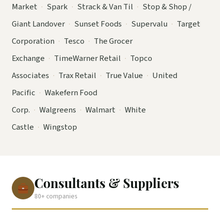
Market
·
Spark
·
Strack & Van Til
·
Stop & Shop /
Giant Landover
·
Sunset Foods
·
Supervalu
·
Target
Corporation
·
Tesco
·
The Grocer
Exchange
·
TimeWarner Retail
·
Topco
Associates
·
Trax Retail
·
True Value
·
United
Pacific
·
Wakefern Food
Corp.
·
Walgreens
·
Walmart
·
White
Castle
·
Wingstop
Consultants & Suppliers
80+ companies