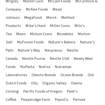
Wrigley
·
Master Lock
·
McCain Foods
·
McCormick &
Company
·
McKee Foods
·
Mead
Johnson
·
MegaFood
·
Merck
·
Method
Products
·
Mike's Hard
·
Miller Coors
·
Milo's
Tea
·
Moen
·
Molson Coors
·
Mondelez
·
Morton
Salt
·
MyForest Foods
·
Nature's Bakery
·
Nature's
Path
·
Nature's Way
·
Nespresso
·
Nestle
Canada
·
Nestle Purina
·
Nestle USA
·
Newly Wed
Foods
·
NuPasta
·
Nutiva
·
Nutramax
Laboratories
·
Oberto Brands
·
Ocean Brands
·
Old
Dutch Foods
·
Olly
·
Organic Valley
·
Owens
Corning
·
Pacific Foods of Oregon
·
Peet's
Coffee
·
Pepperidge Farm
·
PepsiCo
·
Pernod