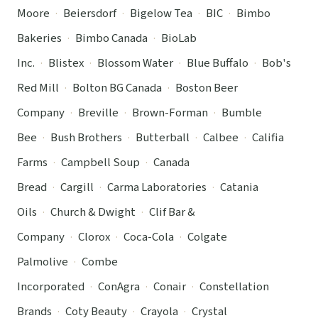
Moore
·
Beiersdorf
·
Bigelow Tea
·
BIC
·
Bimbo
Bakeries
·
Bimbo Canada
·
BioLab
Inc.
·
Blistex
·
Blossom Water
·
Blue Buffalo
·
Bob's
Red Mill
·
Bolton BG Canada
·
Boston Beer
Company
·
Breville
·
Brown-Forman
·
Bumble
Bee
·
Bush Brothers
·
Butterball
·
Calbee
·
Califia
Farms
·
Campbell Soup
·
Canada
Bread
·
Cargill
·
Carma Laboratories
·
Catania
Oils
·
Church & Dwight
·
Clif Bar &
Company
·
Clorox
·
Coca-Cola
·
Colgate
Palmolive
·
Combe
Incorporated
·
ConAgra
·
Conair
·
Constellation
Brands
·
Coty Beauty
·
Crayola
·
Crystal