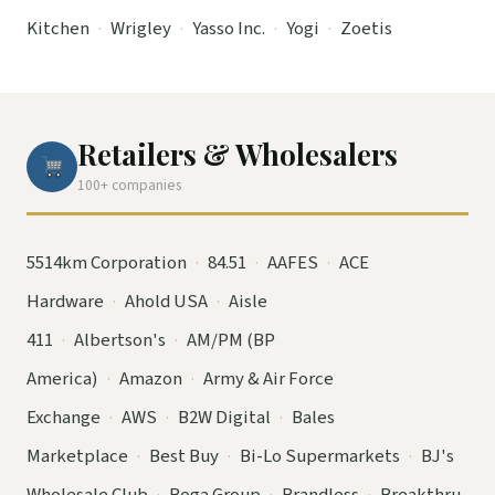
Kitchen
·
Wrigley
·
Yasso Inc.
·
Yogi
·
Zoetis
Retailers & Wholesalers
100+ companies
5514km Corporation
·
84.51
·
AAFES
·
ACE
Hardware
·
Ahold USA
·
Aisle
411
·
Albertson's
·
AM/PM (BP
America)
·
Amazon
·
Army & Air Force
Exchange
·
AWS
·
B2W Digital
·
Bales
Marketplace
·
Best Buy
·
Bi-Lo Supermarkets
·
BJ's
Wholesale Club
·
Boga Group
·
Brandless
·
Breakthru