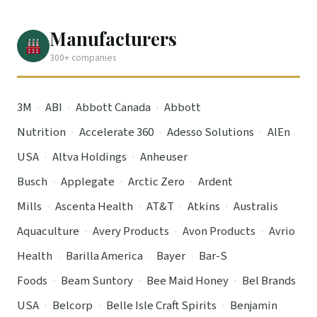
Manufacturers
300+ companies
3M
·
ABI
·
Abbott Canada
·
Abbott
Nutrition
·
Accelerate 360
·
Adesso Solutions
·
AlEn
USA
·
Altva Holdings
·
Anheuser
Busch
·
Applegate
·
Arctic Zero
·
Ardent
Mills
·
Ascenta Health
·
AT&T
·
Atkins
·
Australis
Aquaculture
·
Avery Products
·
Avon Products
·
Avrio
Health
·
Barilla America
·
Bayer
·
Bar-S
Foods
·
Beam Suntory
·
Bee Maid Honey
·
Bel Brands
USA
·
Belcorp
·
Belle Isle Craft Spirits
·
Benjamin