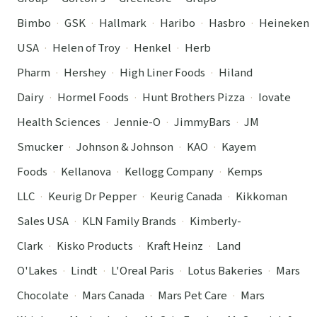
Bimbo
·
GSK
·
Hallmark
·
Haribo
·
Hasbro
·
Heineken
USA
·
Helen of Troy
·
Henkel
·
Herb
Pharm
·
Hershey
·
High Liner Foods
·
Hiland
Dairy
·
Hormel Foods
·
Hunt Brothers Pizza
·
Iovate
Health Sciences
·
Jennie-O
·
JimmyBars
·
JM
Smucker
·
Johnson & Johnson
·
KAO
·
Kayem
Foods
·
Kellanova
·
Kellogg Company
·
Kemps
LLC
·
Keurig Dr Pepper
·
Keurig Canada
·
Kikkoman
Sales USA
·
KLN Family Brands
·
Kimberly-
Clark
·
Kisko Products
·
Kraft Heinz
·
Land
O'Lakes
·
Lindt
·
L'Oreal Paris
·
Lotus Bakeries
·
Mars
Chocolate
·
Mars Canada
·
Mars Pet Care
·
Mars